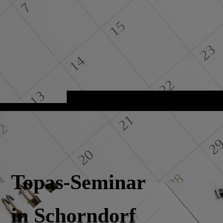
Topas-Seminar
in
Schorn
dorf